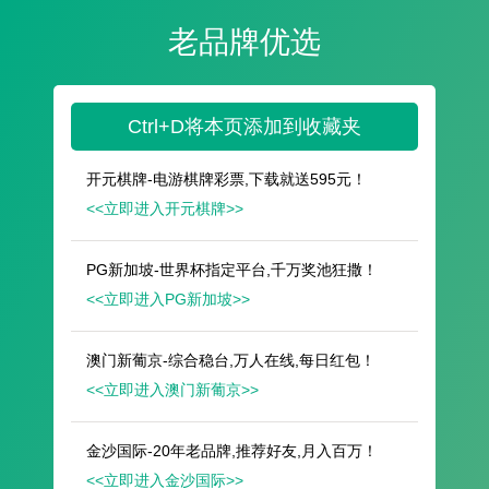
遥想公瑾当年，小乔初嫁了，雄姿英发。
羽扇纶巾，谈笑间，樯橹灰飞烟灭。
故国神游，多情应笑我，早生华发。
人生如梦，一尊还酹江月。